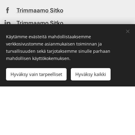
Trimmaamo Sitko
Trimmaamo Sitko
Heiditrimmaa
Käytämme evästeitä mahdollistaaksemme
verkkosivustomme asianmukaisen toiminnan ja
Heiditrimmaa
turvallisuuden sekä tarjotaksemme sinulle parhaan
mahdollisen käyttökokemuksen.
Hyväksy vain tarpeelliset
Hyväksy kaikki