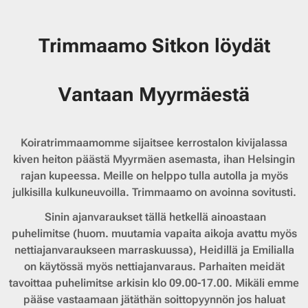
Trimmaamo Sitkon löydät
Vantaan Myyrmäestä
Koiratrimmaamomme sijaitsee kerrostalon kivijalassa
kiven heiton päästä Myyrmäen asemasta, ihan Helsingin
rajan kupeessa. Meille on helppo tulla autolla ja myös
julkisilla kulkuneuvoilla. Trimmaamo on avoinna sovitusti.
Sinin ajanvaraukset tällä hetkellä ainoastaan
puhelimitse (huom. muutamia vapaita aikoja avattu myös
nettiajanvaraukseen marraskuussa), Heidillä ja Emilialla
on käytössä myös nettiajanvaraus. Parhaiten meidät
tavoittaa puhelimitse arkisin klo 09.00-17.00. Mikäli emme
pääse vastaamaan jätäthän soittopyynnön jos haluat